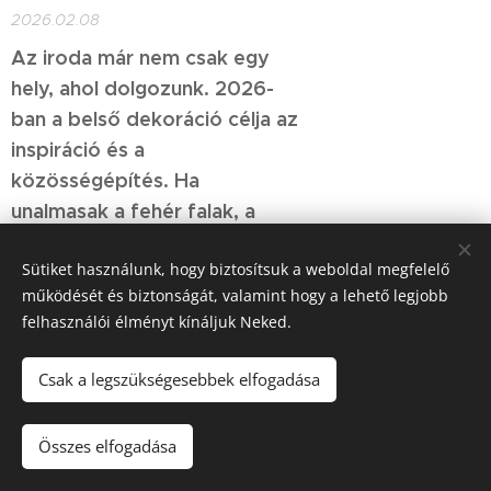
2026.02.08
Az iroda már nem csak egy
hely, ahol dolgozunk. 2026-
ban a belső dekoráció célja az
inspiráció és a
közösségépítés. Ha
unalmasak a fehér falak, a
hatékonyság is csökken.
Sütiket használunk, hogy biztosítsuk a weboldal megfelelő
működését és biztonságát, valamint hogy a lehető legjobb
felhasználói élményt kínáljuk Neked.
Csak a legszükségesebbek elfogadása
Fókusz Fólia & Dekor 2151 Fót +36-20-325-5411
Összes elfogadása
Az oldalt a
Webnode
működteti
Sütik